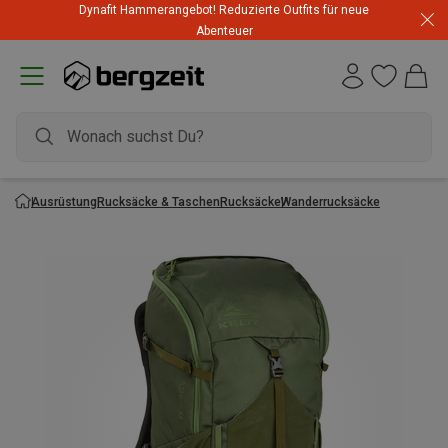
Dynafit Hammerangebot! Reduzierte Outfits für neue
Abenteuer
Ausrüstung
Rucksäcke & Taschen
Rucksäcke
Wanderrucksäcke