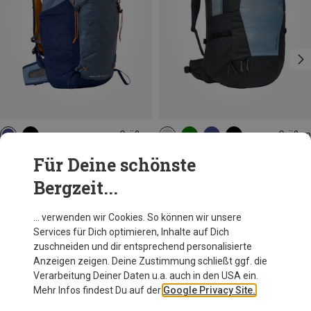
Größen
Größen
30L | L-XL
30L | S-M
30+4L
The North Face
Vaude
Für Deine schönste
Trail Lite Speed 30 Rucksack
Wizard 30+4 Rucksack
Bergzeit...
129,60 €
169,95 €
… verwenden wir Cookies. So können wir unsere
Services für Dich optimieren, Inhalte auf Dich
Andere Kunden kauften auch
zuschneiden und dir entsprechend personalisierte
Anzeigen zeigen. Deine Zustimmung schließt ggf. die
Verarbeitung Deiner Daten u.a. auch in den USA ein.
Mehr Infos findest Du auf der
Google Privacy Site.