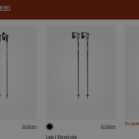
aren
Du spa
Größen
Größen
90CM
95CM
Leki | Skistöcke