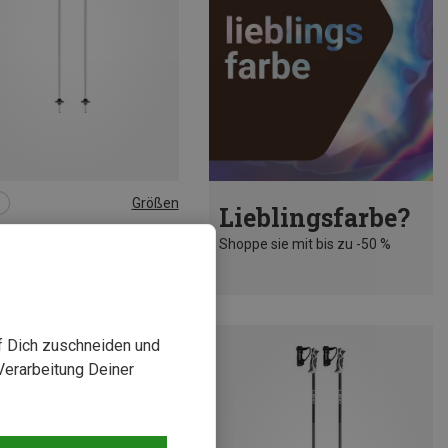
Größen
Lieblingsfarbe?
CM
120CM
Skistöcke
Shoppe sie mit bis zu -50 %
S Skistöcke
€
uf Dich zuschneiden und
Verarbeitung Deiner