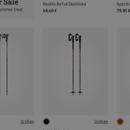
 Sale
Neolite Airfoil Skistöcke
Spectr
Sommer-Deal
64,60 €
79,95 
Größen
Größen
125CM
115