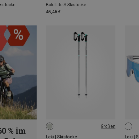
kistöcke
Bold Lite S Skistöcke
45,46 €
Größen
60 % im
105CM
Leki | Skistöcke
Leki | 