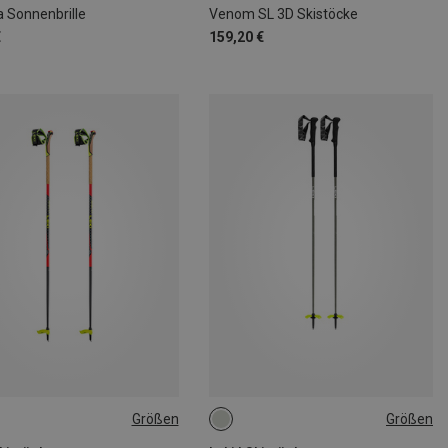
a Sonnenbrille
Venom SL 3D Skistöcke
€
159,20 €
Größen
Größen
CM
140CM
120CM