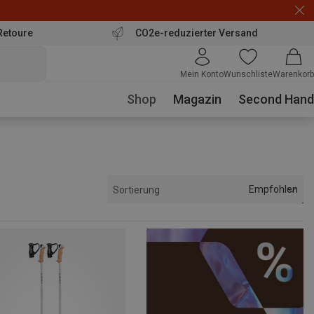
Retoure
CO2e-reduzierter Versand
Mein Konto
Wunschliste
Warenkorb
Shop
Magazin
Second Hand
Empfohlen
Sortierung