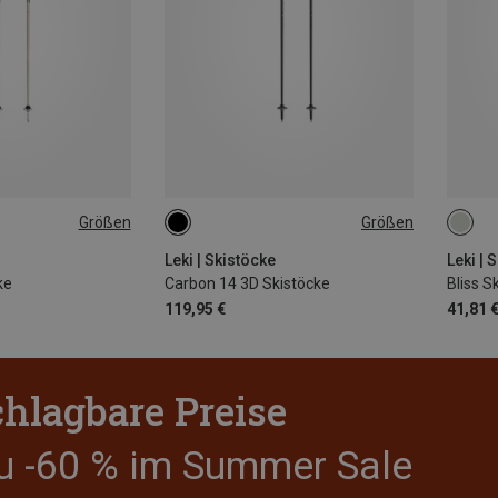
Größen
Größen
CM
110CM
105CM
105
Leki | Skistöcke
Leki | 
ke
Carbon 14 3D Skistöcke
Bliss S
119,95 €
41,81 
hlagbare Preise
zu -60 % im Summer Sale