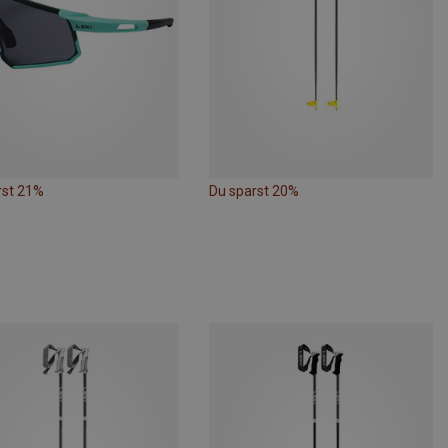
rst 21%
Du sparst 20%