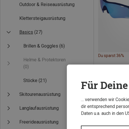
Outdoor & Reiseausrüstung
Klettersteigausrüstung
Basics
(27)
Brillen & Goggles
(6)
Du sparst 36%
Helme & Protektoren
(0)
Stöcke
(21)
Für Deine 
Skitourenausrüstung
… verwenden wir Cookies
dir entsprechend person
Langlaufausrüstung
Daten u.a. auch in den 
Freerideausrüstung