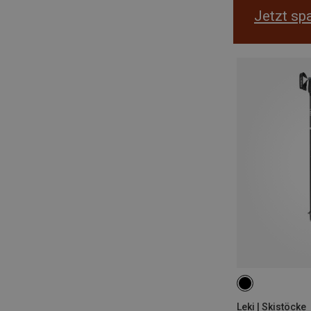
Jetzt sp
115CM
Leki | Skistöcke