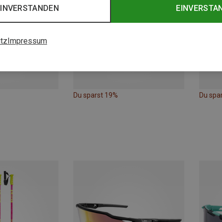
EINVERSTANDEN
EINVERSTA
tz
Impressum
Du sparst 19%
Du spa