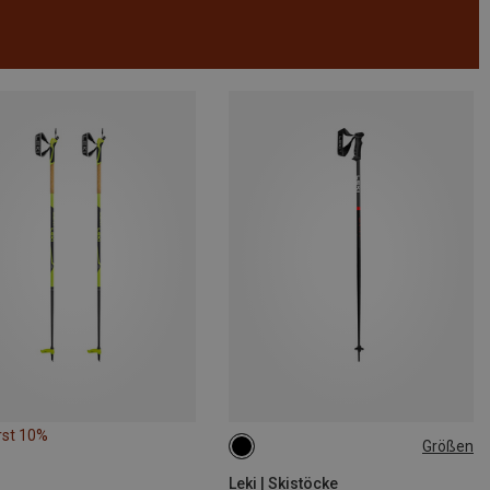
rst 10%
Größen
135CM
Leki | Skistöcke