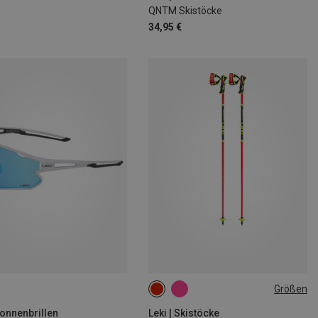
QNTM Skistöcke
34,95 €
Größen
135CM
125CM
110CM
Sonnenbrillen
Leki | Skistöcke