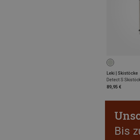
135CM
130
Leki | Skistöcke
Detect S Skistöc
89,95 €
Unsc
Bis 