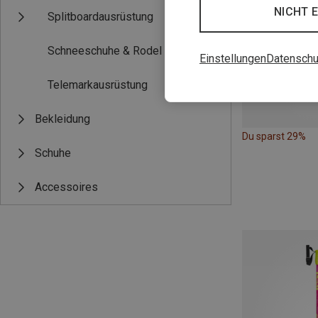
NICHT 
Splitboardausrüstung
Schneeschuhe & Rodel
Einstellungen
Datenschu
Telemarkausrüstung
Bekleidung
Du sparst 29%
Schuhe
Accessoires