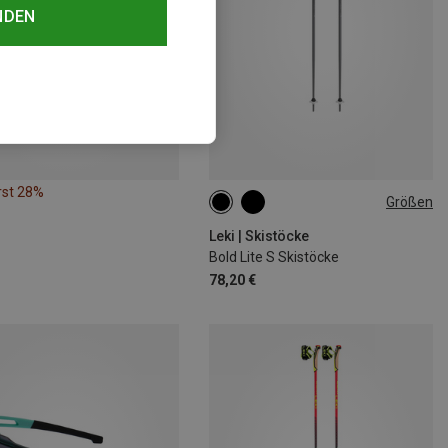
NDEN
rst 28%
Größen
130CM
110CM
135CM
Leki | Skistöcke
Bold Lite S Skistöcke
78,20 €