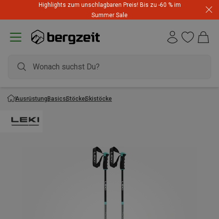
Highlights zum unschlagbaren Preis! Bis zu -60 % im
Summer Sale
Ausrüstung
Basics
Stöcke
Skistöcke