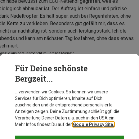
Ich habe bewusst zum ECO-Kettenöl gegriffen, weil es
biologisch abbaubar ist. Der Auftrag ist einfach und präzise
dank Nadeltropfer. Es hält super, auch bei Regenfahrten, ohne
die Kette zu verkleben. Besonders gut gefällt mir, dass es
nicht nur nachhaltig ist, sondern auch leistungsstark. Ich öle
abends und kann am nächsten Tag losfahren, ohne dass etwas
schmiert.
Auszug aus dem Testbericht im Bergzeit Magazin
Für Deine schönste
Bergzeit...
Tunap Sports Kettenöl ECO
… verwenden wir Cookies. So können wir unsere
Services für Dich optimieren, Inhalte auf Dich
zuschneiden und dir entsprechend personalisierte
Zur Produktseite
Anzeigen zeigen. Deine Zustimmung schließt ggf. die
Verarbeitung Deiner Daten u.a. auch in den USA ein.
Mehr Infos findest Du auf der
Google Privacy Site.