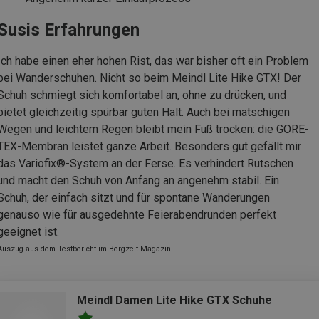
Susis Erfahrungen
Ich habe einen eher hohen Rist, das war bisher oft ein Problem
bei Wanderschuhen. Nicht so beim Meindl Lite Hike GTX! Der
Schuh schmiegt sich komfortabel an, ohne zu drücken, und
bietet gleichzeitig spürbar guten Halt. Auch bei matschigen
Wegen und leichtem Regen bleibt mein Fuß trocken: die GORE-
TEX-Membran leistet ganze Arbeit. Besonders gut gefällt mir
das Variofix®-System an der Ferse. Es verhindert Rutschen
und macht den Schuh von Anfang an angenehm stabil. Ein
Schuh, der einfach sitzt und für spontane Wanderungen
genauso wie für ausgedehnte Feierabendrunden perfekt
geeignet ist.
Auszug aus dem Testbericht im Bergzeit Magazin
Meindl Damen Lite Hike GTX Schuhe