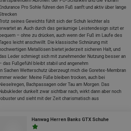
kraftsparendem Abrollen: der PU-Schuhkeil und die Vibram
Endurance Pro Sohle führen den Fuß sanft und aktiv über lange
Strecken
Trotz seines Gewichts fühlt sich der Schuh leichter als
erwartet an. Auch durch das geräumige Leistendesign sitzt er
bequem – ohne zu drücken, auch wenn der Fuß im Laufe des
Tages leicht anschwillt. Die klassische Schnürung mit
hochwertigen Metallösen bietet jederzeit sicheren Halt, und
das Leder schmiegt sich mit zunehmender Nutzung besser an
– das Fußgefühl bleibt stabil und angenehm
In Sachen Wetterschutz überzeugt mich die Goretex-Membran
immer wieder: Meine Füße bleiben trocken, auch bei
Nieselregen, Bachpassagen oder Tau am Morgen. Das
Nubukleder dunkelt zwar sichtbar nach, wirkt dann aber noch
robuster und sieht mit der Zeit charismatisch aus
Hanwag Herren Banks GTX Schuhe