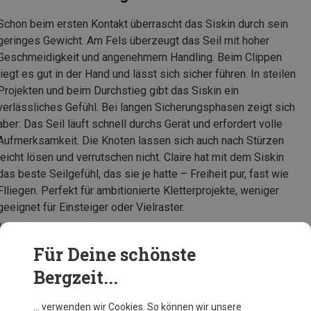
Schon beim ersten Kontakt überrascht das Siskin durch sein
geringes Gewicht. Am Fels überzeugt das Seil mit hoher
Geschmeidigkeit und angenehmem Handling. Beim Clippen
liegt es gut in der Hand und lässt sich sicher führen. In steilen
Projekten und beim Durchstieg gibt das Siskin ein
verlässliches Gefühl. Bei langen Sicherungsphasen zeigt sich
aber: Das Seil läuft schnell durchs Gerät und erfordert volle
Aufmerksamkeit. Die Knoten lassen sich auch nach Stürzen
leicht lösen und verrutschen nicht. Claire hat mit dem Siskin
das beste Seilgefühl, das sie je hatte – Freiheit pur, fast wie
Flliegen. Perfekt für ambitionierte Kletterprojekte, weniger
geeignet für Einsteiger oder Vielraster.
Auszug aus dem Testbericht im Bergzeit Magazin
Für Deine schönste
Bergzeit...
Edelrid Siskin Eco Dry 8.6 Kletterseil
… verwenden wir Cookies. So können wir unsere