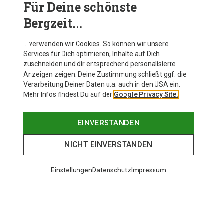
Für Deine schönste
Bergzeit...
Blizzard Damen Zero G 95 Tourenski 24/25
… verwenden wir Cookies. So können wir unsere
Services für Dich optimieren, Inhalte auf Dich
zuschneiden und dir entsprechend personalisierte
Anzeigen zeigen. Deine Zustimmung schließt ggf. die
Zur Produktseite
Verarbeitung Deiner Daten u.a. auch in den USA ein.
Mehr Infos findest Du auf der
Google Privacy Site.
EINVERSTANDEN
NICHT EINVERSTANDEN
Einstellungen
Datenschutz
Impressum