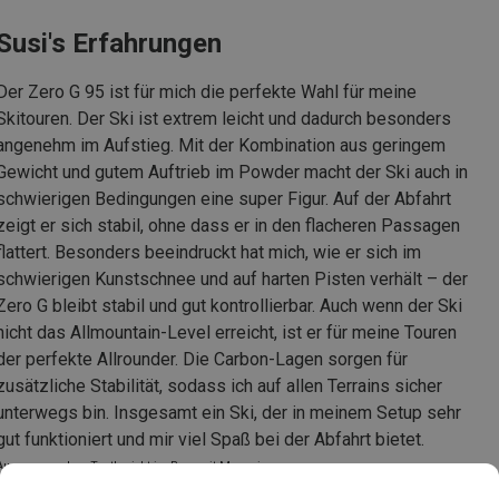
Susi's Erfahrungen
Der Zero G 95 ist für mich die perfekte Wahl für meine
Skitouren. Der Ski ist extrem leicht und dadurch besonders
angenehm im Aufstieg. Mit der Kombination aus geringem
Gewicht und gutem Auftrieb im Powder macht der Ski auch in
schwierigen Bedingungen eine super Figur. Auf der Abfahrt
zeigt er sich stabil, ohne dass er in den flacheren Passagen
flattert. Besonders beeindruckt hat mich, wie er sich im
schwierigen Kunstschnee und auf harten Pisten verhält – der
Zero G bleibt stabil und gut kontrollierbar. Auch wenn der Ski
nicht das Allmountain-Level erreicht, ist er für meine Touren
der perfekte Allrounder. Die Carbon-Lagen sorgen für
zusätzliche Stabilität, sodass ich auf allen Terrains sicher
unterwegs bin. Insgesamt ein Ski, der in meinem Setup sehr
gut funktioniert und mir viel Spaß bei der Abfahrt bietet.
Auszug aus dem Testbericht im Bergzeit Magazin