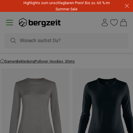
Highlights zum unschlagbaren Preis! Bis zu -60 % im
Summer Sale
Damen
Bekleidung
Pullover, Hoodies, Shirts