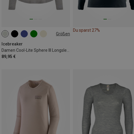
Du sparst 27%
Größen
XS
S
M
L
XL
Icebreaker
Damen Cool-Lite Sphere III Longsleeve
89,95 €