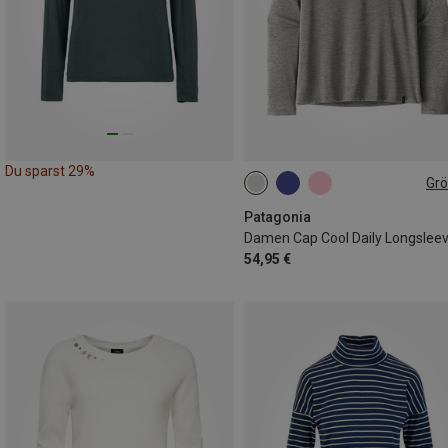
Du sparst 29%
Gr
XS
S
M
XL
Patagonia
Damen Cap Cool Daily Longslee
54,95 €