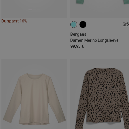
Du sparst 16%
Gr
XS
S
XL
Bergans
Damen Merino Longsleeve
99,95 €