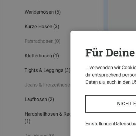
Wanderhosen
(5)
Kurze Hosen
(3)
Fahrradhosen
(0)
Für Deine 
Kletterhosen
(1)
… verwenden wir Cookies
Tights & Leggings
(3)
dir entsprechend person
Daten u.a. auch in den 
Jeans & Freizeithosen
(0)
Laufhosen
(2)
NICHT 
Hardshellhosen & Regenhosen
(1)
Einstellungen
Datenschu
Zip-Hosen
(0)