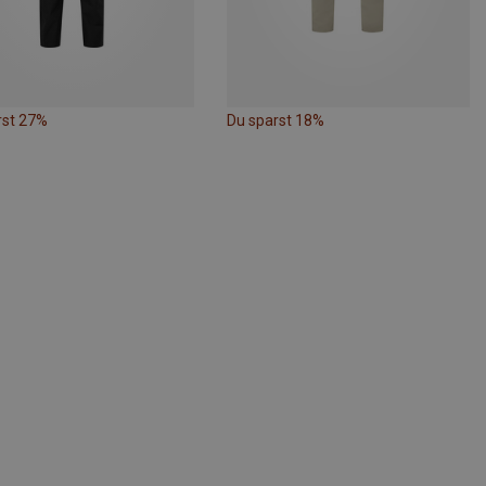
rst 27%
Du sparst 18%