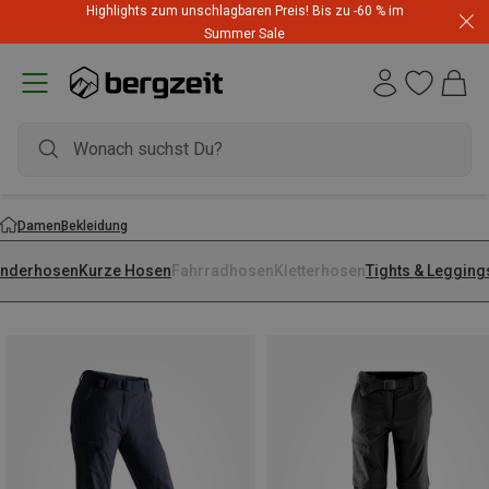
Highlights zum unschlagbaren Preis! Bis zu -60 % im
Summer Sale
Damen
Bekleidung
nderhosen
Kurze Hosen
Fahrradhosen
Kletterhosen
Tights & Legging