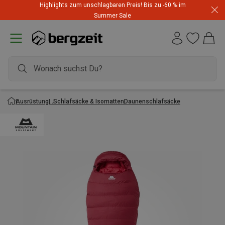
Highlights zum unschlagbaren Preis! Bis zu -60 % im
Summer Sale
Ausrüstung
Schlafsäcke & Isomatten
Daunenschlafsäcke