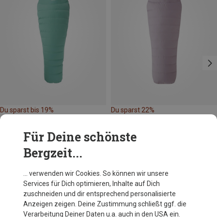
Du sparst bis 19%
Du sparst 22%
Für Deine schönste
Bergzeit...
… verwenden wir Cookies. So können wir unsere
Services für Dich optimieren, Inhalte auf Dich
Andere Kunden kauften auch
zuschneiden und dir entsprechend personalisierte
Anzeigen zeigen. Deine Zustimmung schließt ggf. die
Verarbeitung Deiner Daten u.a. auch in den USA ein.