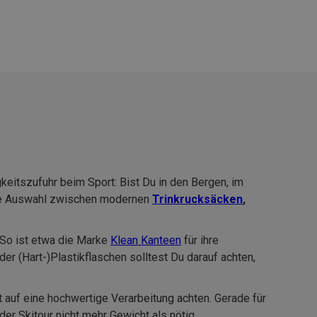
eitszufuhr beim Sport: Bist Du in den Bergen, im
die Auswahl zwischen modernen
Trinkrucksäcken
,
So ist etwa die Marke
Klean Kanteen
für ihre
r (Hart-)Plastikflaschen solltest Du darauf achten,
 auf eine hochwertige Verarbeitung achten. Gerade für
der Skitour nicht mehr Gewicht als nötig