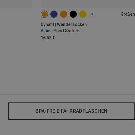
Größen
+3
35|36|37|38
39|40|41|42
43|44|45|46
Dynafit | Wandersocken
Alpine Short Socken
16,52 €
BPA-FREIE FAHRRADFLASCHEN