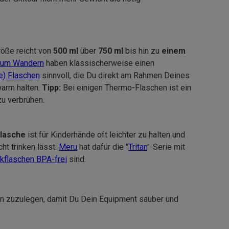
öße reicht von
500 ml
über
750 ml
bis hin zu
einem
 zum Wandern
haben klassischerweise einen
e) Flaschen
sinnvoll, die Du direkt am Rahmen Deines
warm halten.
Tipp:
Bei einigen Thermo-Flaschen ist ein
zu verbrühen.
Flasche
ist für Kinderhände oft leichter zu halten und
cht trinken lässt.
Meru
hat dafür die "
Tritan
"-Serie mit
nkflaschen BPA-frei
sind.
en zuzulegen, damit Du Dein Equipment sauber und