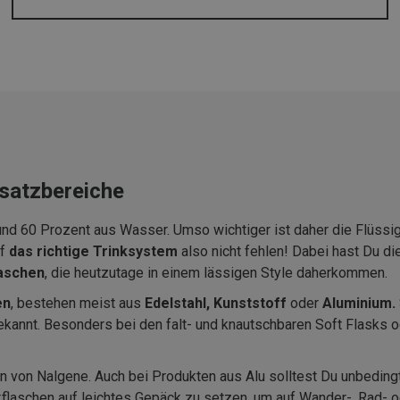
nsatzbereiche
d 60 Prozent aus Wasser. Umso wichtiger ist daher die Flüssigk
rf
das richtige Trinksystem
also nicht fehlen! Dabei hast Du 
laschen
, die heutzutage in einem lässigen Style daherkommen.
en
, bestehen meist aus
Edelstahl, Kunststoff
oder
Aluminium.
kannt. Besonders bei den falt- und knautschbaren Soft Flasks ode
n von Nalgene. Auch bei Produkten aus Alu solltest Du unbedingt
kflaschen auf leichtes Gepäck zu setzen, um auf Wander-, Rad- o