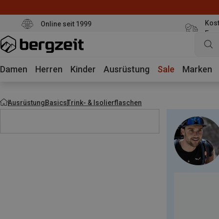
Kost
Online seit 1999
Eur
Damen
Herren
Kinder
Ausrüstung
Sale
Marken
Ausrüstung
Basics
Trink- & Isolierflaschen