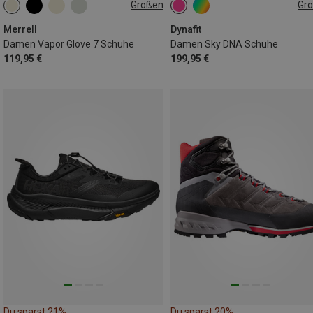
Größen
Gr
Merrell
Dynafit
Damen Vapor Glove 7 Schuhe
Damen Sky DNA Schuhe
119,95 €
199,95 €
Du sparst 21%
Du sparst 20%