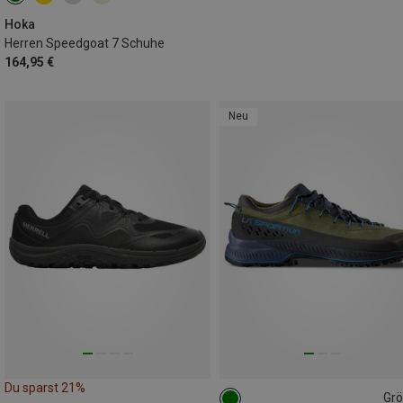
Hoka
Herren Speedgoat 7 Schuhe
164,95 €
Neu
Du sparst 21%
Gr