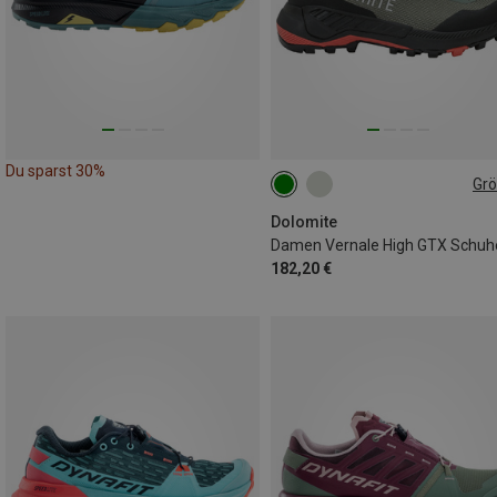
Du sparst 30%
Gr
Dolomite
Damen Vernale High GTX Schuh
182,20 €