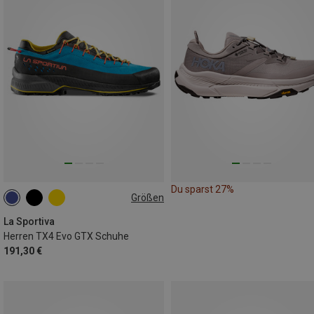
Du sparst 27%
Größen
41.5
42
44.5
45
45.5
46
La Sportiva
Herren TX4 Evo GTX Schuhe
191,30 €