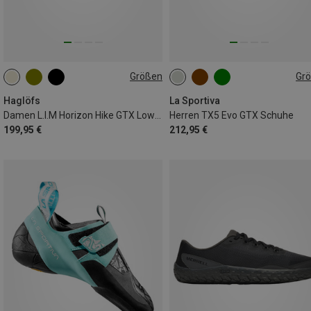
Größen
Gr
43
44
46
Haglöfs
La Sportiva
Damen L.I.M Horizon Hike GTX Low Schuhe
Herren TX5 Evo GTX Schuhe
199,95 €
212,95 €