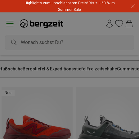
Highlights zum unschlagbaren Preis! Bis zu -60 % im
Summer Sale
rfußschuhe
Bergstiefel & Expeditionsstiefel
Freizeitschuhe
Gummistie
Neu