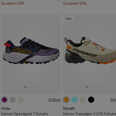
Du sparst 20%
Du sparst 22%
Neu
Größen
Gr
Hoka
Dynafit
Damen Speedgoat 7 Schuhe
Herren Transalper 2 GTX Schuh