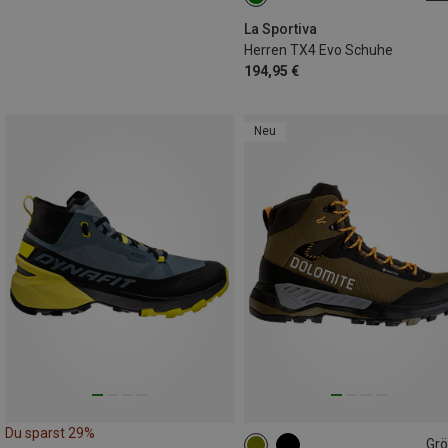
41.5
La Sportiva
Herren TX4 Evo Schuhe
194,95 €
Neu
Du sparst 29%
Gr