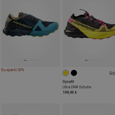
Du sparst 30%
Gr
Dynafit
Ultra DNA Schuhe
199,95 €