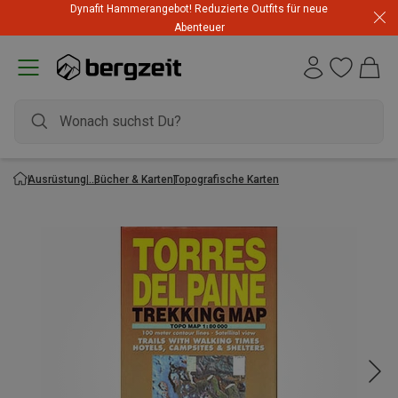
Dynafit Hammerangebot! Reduzierte Outfits für neue
Abenteuer
Ausrüstung
Bücher & Karten
Topografische Karten