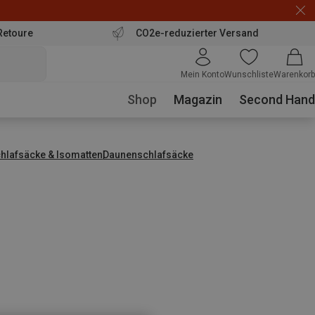
Retoure
CO2e-reduzierter Versand
Mein Konto
Wunschliste
Warenkorb
Shop
Magazin
Second Hand
hlafsäcke & Isomatten
Daunenschlafsäcke