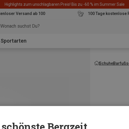
Highlights zum unschlagbaren Preis! Bis zu -60 % im Summer Sale
enloser Versand ab 100
100 Tage kostenlose 
o
Sportarten
Schuhe
Barfußs
schönste Bergzeit...