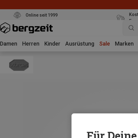
Kost
Online seit 1999
Eur
Damen
Herren
Kinder
Ausrüstung
Sale
Marken
Für Deine 