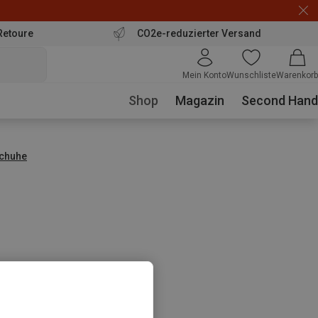
Retoure
CO2e-reduzierter Versand
Mein Konto
Wunschliste
Warenkorb
Shop
Magazin
Second Hand
chuhe