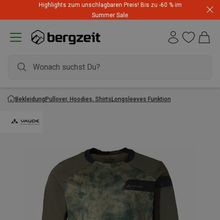
Highlights zum unschlagbaren Preis! Bis zu -60 % im
Summer Sale
Bekleidung
Pullover, Hoodies, Shirts
Longsleeves Funktion