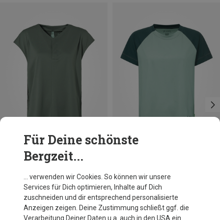
Für Deine schönste
Bergzeit...
Du sparst 31%
Größen
S
Vaude
… verwenden wir Cookies. So können wir unsere
Damen Adlux Bluse
Services für Dich optimieren, Inhalte auf Dich
59,20 €
zuschneiden und dir entsprechend personalisierte
Anzeigen zeigen. Deine Zustimmung schließt ggf. die
Verarbeitung Deiner Daten u.a. auch in den USA ein.