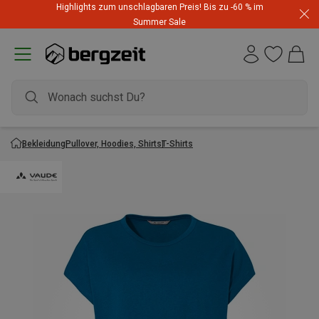
Highlights zum unschlagbaren Preis! Bis zu -60 % im
Summer Sale
Bekleidung
Pullover, Hoodies, Shirts
T-Shirts