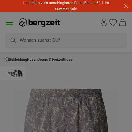
Highlights zum unschlagbaren Preis! Bis zu -60 % im
Summer Sale
Bekleidung
Hosen
Jeans & Freizeithosen