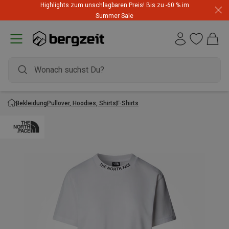
Highlights zum unschlagbaren Preis! Bis zu -60 % im
Summer Sale
Bekleidung
Pullover, Hoodies, Shirts
T-Shirts