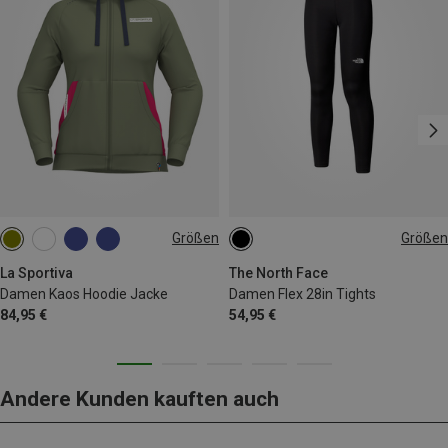
Größen
Größen
XS
M
L
XS
S
M
L
La Sportiva
The North Face
Damen Kaos Hoodie Jacke
Damen Flex 28in Tights
84,95 €
54,95 €
Andere Kunden kauften auch