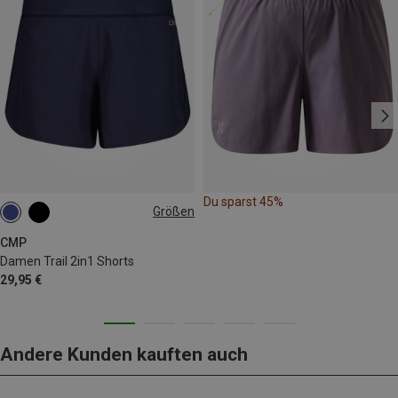
Du sparst 45%
Größen
XXS
XS
S
XL
CMP
Damen Trail 2in1 Shorts
29,95 €
Andere Kunden kauften auch