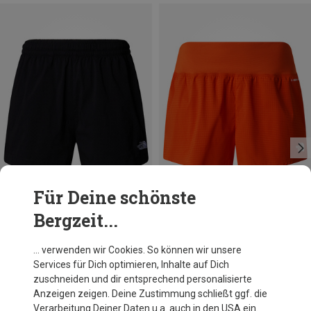
Für Deine schönste
Bergzeit...
Du sparst 18%
Größen
L
XL
The North Face
… verwenden wir Cookies. So können wir unsere
Damen Sunriser 3" Shorts
Services für Dich optimieren, Inhalte auf Dich
59,80 €
zuschneiden und dir entsprechend personalisierte
Anzeigen zeigen. Deine Zustimmung schließt ggf. die
Verarbeitung Deiner Daten u.a. auch in den USA ein.