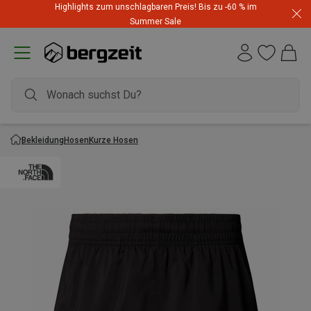
Highlights zum unschlagbaren Preis! Bis zu -60 % im
Summer Sale
Bekleidung
Hosen
Kurze Hosen