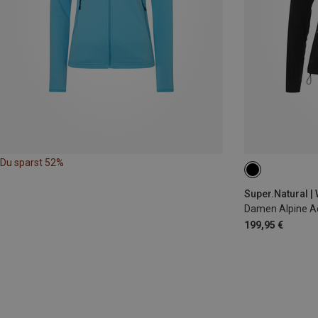
Du sparst 52%
XS
S
M
Super.Natural |
Damen Alpine Ac
199,95 €