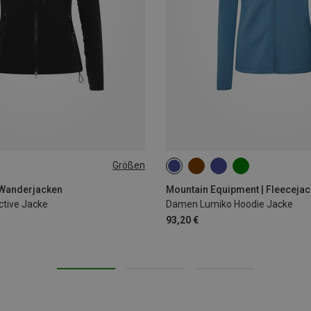
Größen
L
XL
XS
S
M
L
XL
 Wanderjacken
Mountain Equipment | Fleeceja
tive Jacke
Damen Lumiko Hoodie Jacke
93,20 €