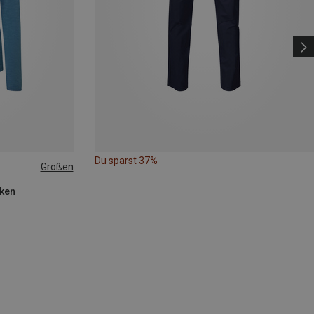
Du sparst 37%
Größen
cken