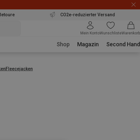
Retoure
CO2e-reduzierter Versand
Mein Konto
Wunschliste
Warenkorb
Shop
Magazin
Second Hand
ken
Fleecejacken