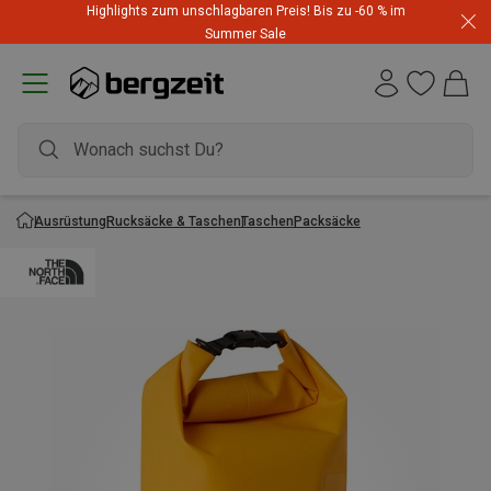
Highlights zum unschlagbaren Preis! Bis zu -60 % im
Summer Sale
Ausrüstung
Rucksäcke & Taschen
Taschen
Packsäcke