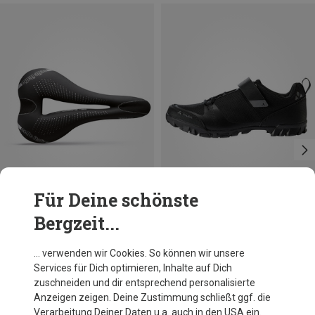
Für Deine schönste
Bergzeit...
Du sparst 16%
Größen
L3
Selle Italia
… verwenden wir Cookies. So können wir unsere
Damen DIVA Gel Superflow Fahrradsattel
Services für Dich optimieren, Inhalte auf Dich
118,80 €
zuschneiden und dir entsprechend personalisierte
Anzeigen zeigen. Deine Zustimmung schließt ggf. die
Verarbeitung Deiner Daten u.a. auch in den USA ein.