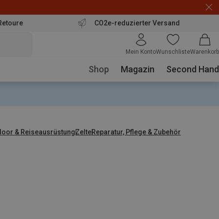
Retoure
CO2e-reduzierter Versand
Mein Konto
Wunschliste
Warenkorb
Shop
Magazin
Second Hand
door & Reiseausrüstung
Zelte
Reparatur, Pflege & Zubehör