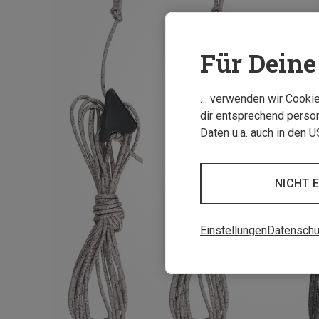
Für Deine 
… verwenden wir Cookies
dir entsprechend person
Daten u.a. auch in den 
NICHT 
Einstellungen
Datenschu