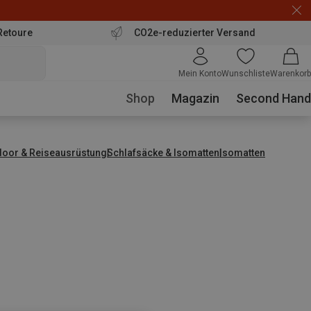
Retoure
CO2e-reduzierter Versand
Mein Konto
Wunschliste
Warenkorb
Shop
Magazin
Second Hand
door & Reiseausrüstung
Schlafsäcke & Isomatten
Isomatten