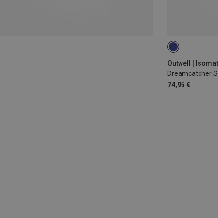
195X63CM
Outwell | Isomat
Dreamcatcher Si
74,95 €