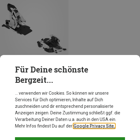
Für Deine schönste
Bergzeit...
Größen
120MM
108MM
97MM
ATK Bindings
… verwenden wir Cookies. So können wir unsere
HY 13 Free Tourenbindung
Services für Dich optimieren, Inhalte auf Dich
799,95 €
zuschneiden und dir entsprechend personalisierte
Anzeigen zeigen. Deine Zustimmung schließt ggf. die
Verarbeitung Deiner Daten u.a. auch in den USA ein.
Mehr Infos findest Du auf der
Google Privacy Site.