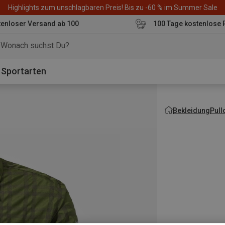
Highlights zum unschlagbaren Preis! Bis zu -60 % im Summer Sale
enloser Versand ab 100
100 Tage kostenlose 
o
Sportarten
Bekleidung
Pull