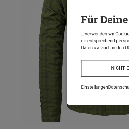
Für Deine 
… verwenden wir Cookies
dir entsprechend person
Daten u.a. auch in den 
NICHT 
Einstellungen
Datenschu