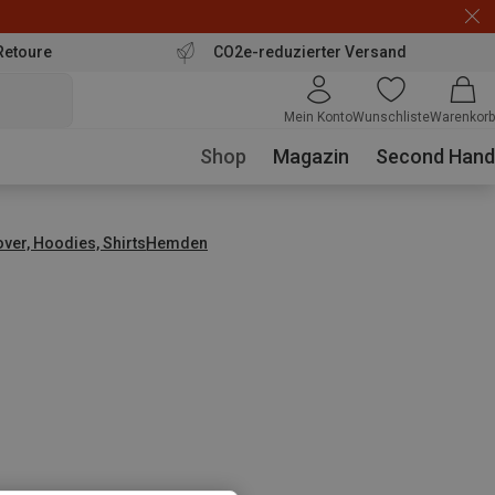
Retoure
CO2e-reduzierter Versand
Mein Konto
Wunschliste
Warenkorb
Shop
Magazin
Second Hand
over, Hoodies, Shirts
Hemden