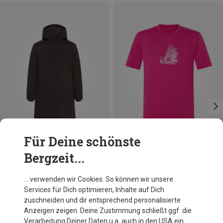
Für Deine schönste
Bergzeit...
Du sparst 36%
Größen
Super.Natural
… verwenden wir Cookies. So können wir unsere
Kinder Flower Sneakers T-Shirt
Services für Dich optimieren, Inhalte auf Dich
40,91 €
zuschneiden und dir entsprechend personalisierte
Anzeigen zeigen. Deine Zustimmung schließt ggf. die
Verarbeitung Deiner Daten u.a. auch in den USA ein.