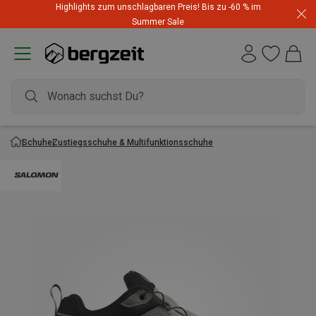
Highlights zum unschlagbaren Preis! Bis zu -60 % im
Summer Sale
Schuhe
Zustiegsschuhe & Multifunktionsschuhe