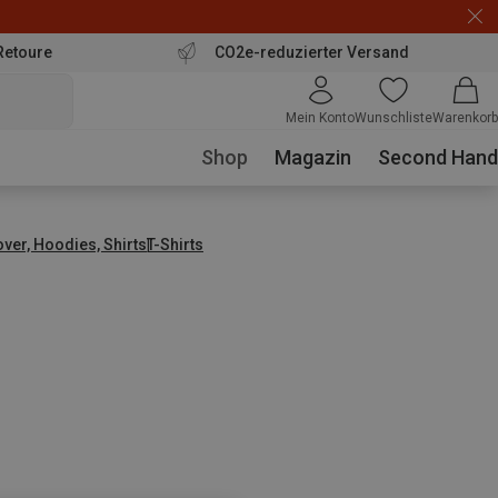
Retoure
CO2e-reduzierter Versand
Mein Konto
Wunschliste
Warenkorb
Shop
Magazin
Second Hand
over, Hoodies, Shirts
T-Shirts