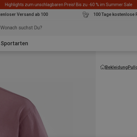
Highlights zum unschlagbaren Preis! Bis zu -60 % im Summer Sale
enloser Versand ab 100
100 Tage kostenlose 
o
Sportarten
Bekleidung
Pull