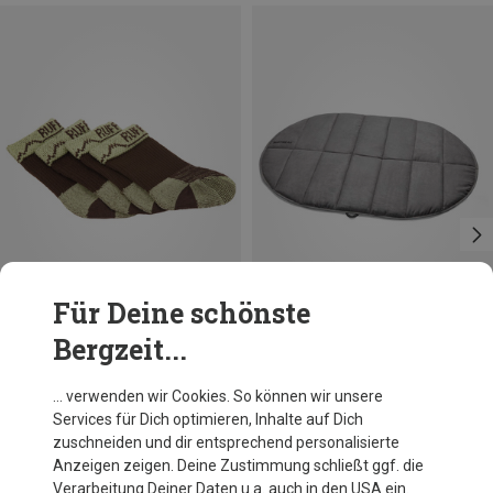
Für Deine schönste
Bergzeit...
Größen
38-44MM
76-83MM
51-57MM
Ruffwear
… verwenden wir Cookies. So können wir unsere
Bark'n Boot Hundesocken
Services für Dich optimieren, Inhalte auf Dich
23,95 €
zuschneiden und dir entsprechend personalisierte
Anzeigen zeigen. Deine Zustimmung schließt ggf. die
Verarbeitung Deiner Daten u.a. auch in den USA ein.