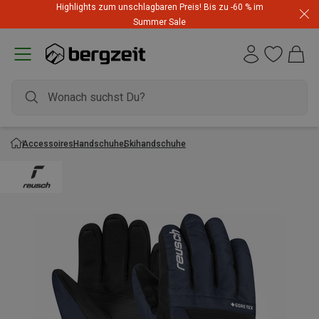
Highlights zum unschlagbaren Preis! Bis zu -60 % im
Summer Sale
Accessoires
Handschuhe
Skihandschuhe