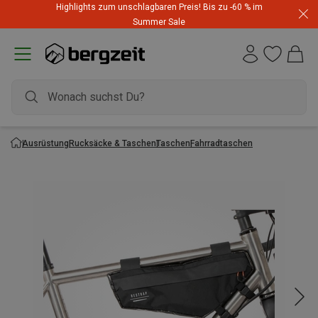
Highlights zum unschlagbaren Preis! Bis zu -60 % im
Summer Sale
Ausrüstung
Rucksäcke & Taschen
Taschen
Fahrradtaschen