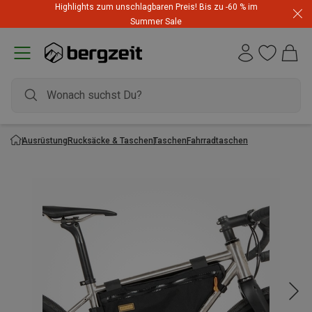
Highlights zum unschlagbaren Preis! Bis zu -60 % im
Summer Sale
Ausrüstung
Rucksäcke & Taschen
Taschen
Fahrradtaschen