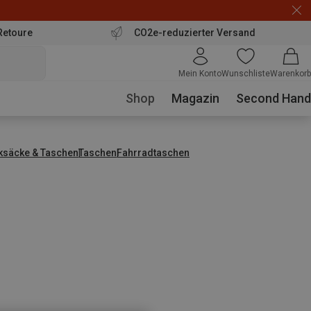
Retoure
CO2e-reduzierter Versand
Mein Konto
Wunschliste
Warenkorb
Shop
Magazin
Second Hand
ksäcke & Taschen
Taschen
Fahrradtaschen