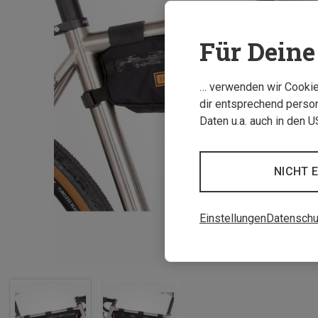
Für Deine 
… verwenden wir Cookies
dir entsprechend person
Daten u.a. auch in den 
NICHT 
Einstellungen
Datenschu