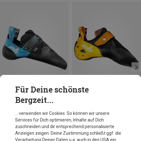
Für Deine schönste
Bergzeit...
Größen
Größen
eb
eb
… verwenden wir Cookies. So können wir unsere
Nebula 3.0 Kletterschuhe
Balboa Kletterschuhe
Services für Dich optimieren, Inhalte auf Dich
129,95 €
139,95 €
zuschneiden und dir entsprechend personalisierte
Anzeigen zeigen. Deine Zustimmung schließt ggf. die
Verarbeitung Deiner Daten u.a. auch in den USA ein.