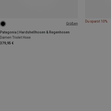
Du sparst 10%
Größen
XS
S
M
L
XL
Patagonia | Hardshellhosen & Regenhosen
Damen Triolet Hose
379,95 €