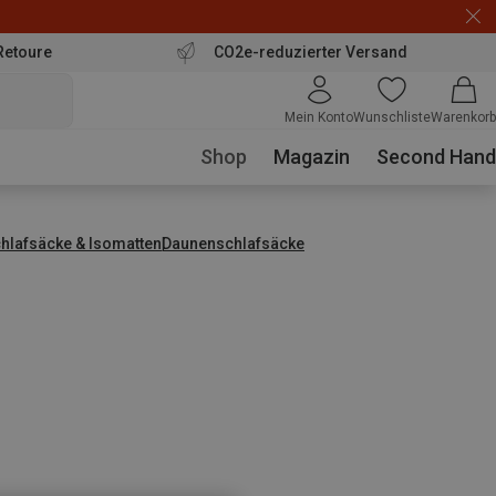
Retoure
CO2e-reduzierter Versand
Mein Konto
Wunschliste
Warenkorb
Shop
Magazin
Second Hand
hlafsäcke & Isomatten
Daunenschlafsäcke