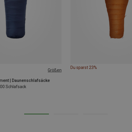
Du sparst 23%
Größen
EFT
ment | Daunenschlafsäcke
00 Schlafsack