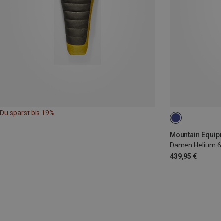
Du sparst bis 19%
MAX. 185CM | L
Mountain Equip
Damen Helium 6
439,95 €