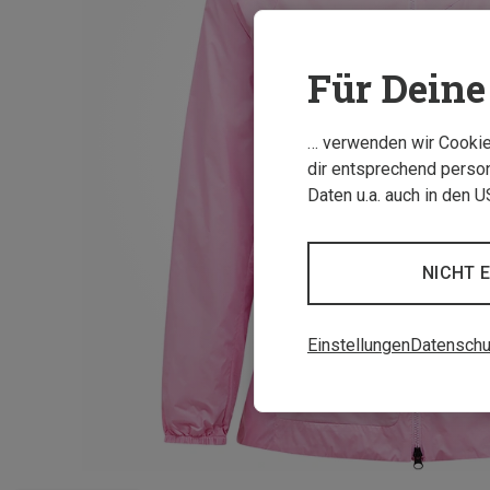
Für Deine 
… verwenden wir Cookies
dir entsprechend person
Daten u.a. auch in den 
NICHT 
Einstellungen
Datenschu