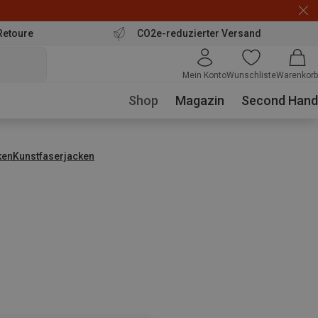
Retoure
CO2e-reduzierter Versand
Mein Konto
Wunschliste
Warenkorb
Shop
Magazin
Second Hand
ken
Kunstfaserjacken