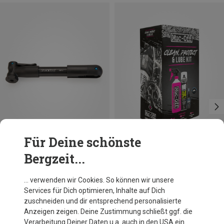
Für Deine schönste
Bergzeit...
Du sparst 17%
Muc Off
… verwenden wir Cookies. So können wir unsere
Reinigungs, Pflege & Schmierstoff Set
Services für Dich optimieren, Inhalte auf Dich
22,86 €
zuschneiden und dir entsprechend personalisierte
Anzeigen zeigen. Deine Zustimmung schließt ggf. die
Verarbeitung Deiner Daten u.a. auch in den USA ein.