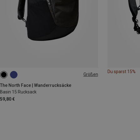
Du sparst 15%
Größen
15L
The North Face | Wanderrucksäcke
Basin 15 Rucksack
59,80 €