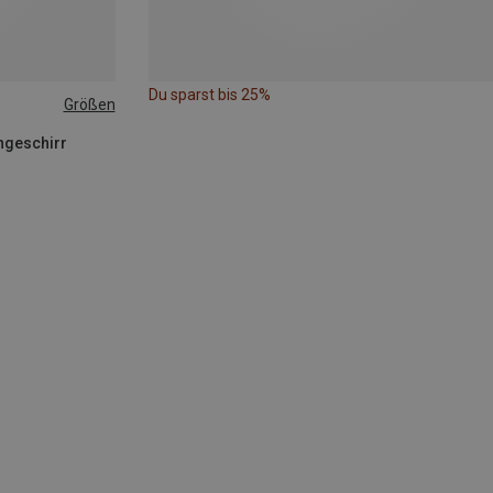
Du sparst bis 25%
Größen
hgeschirr