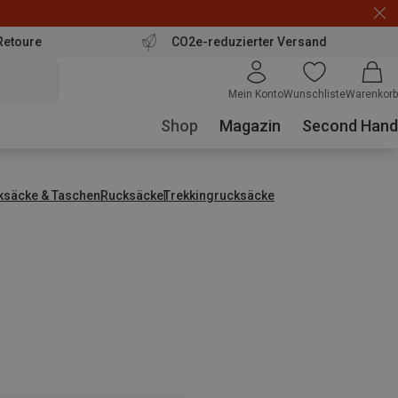
Retoure
CO2e-reduzierter Versand
Mein Konto
Wunschliste
Warenkorb
Shop
Magazin
Second Hand
ksäcke & Taschen
Rucksäcke
Trekkingrucksäcke