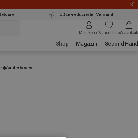
Retoure
CO2e-reduzierter Versand
Mein Konto
Wunschliste
Warenkorb
Shop
Magazin
Second Hand
en
Wanderhosen