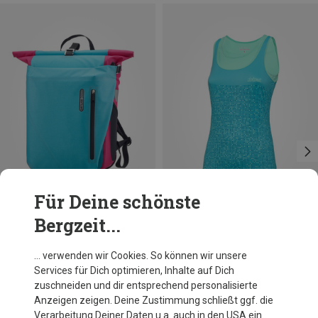
Für Deine schönste
Bergzeit...
Du sparst 38%
Größen
26L
Ortlieb
… verwenden wir Cookies. So können wir unsere
Vario Fahrradtasche
Services für Dich optimieren, Inhalte auf Dich
199,95 €
zuschneiden und dir entsprechend personalisierte
Anzeigen zeigen. Deine Zustimmung schließt ggf. die
Verarbeitung Deiner Daten u.a. auch in den USA ein.