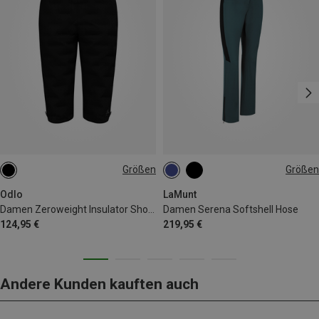
Größen
Größen
XS
S
M
L
XL
XS
S
M
L
XL
XXL
Odlo
LaMunt
Damen Zeroweight Insulator Shorts
Damen Serena Softshell Hose
124,95 €
219,95 €
Andere Kunden kauften auch