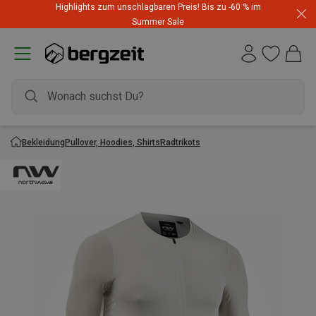
Highlights zum unschlagbaren Preis! Bis zu -60 % im
Summer Sale
Bekleidung
Pullover, Hoodies, Shirts
Radtrikots