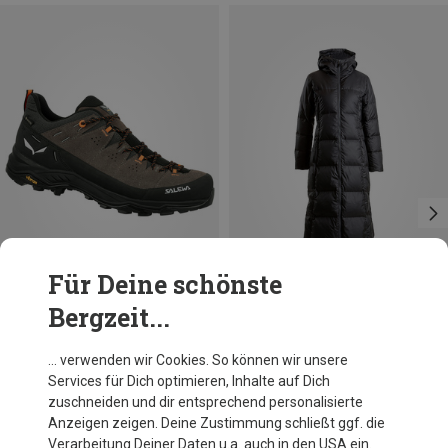
Für Deine schönste
Bergzeit...
Du sparst bis 23%
Größen
40.5
44
45
46.5
Salewa
… verwenden wir Cookies. So können wir unsere
Herren Alp Trainer 2 GTX Schuhe
Services für Dich optimieren, Inhalte auf Dich
182,20 €
zuschneiden und dir entsprechend personalisierte
Anzeigen zeigen. Deine Zustimmung schließt ggf. die
Verarbeitung Deiner Daten u.a. auch in den USA ein.