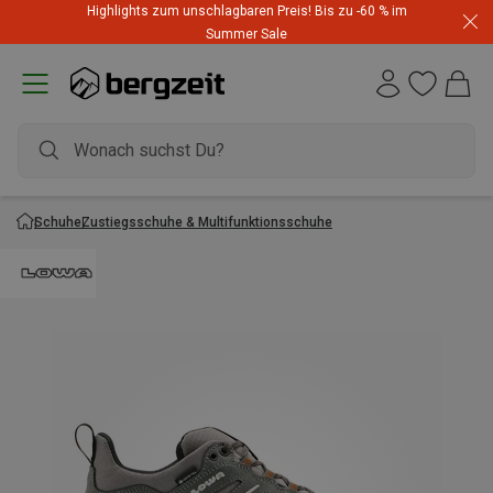
Highlights zum unschlagbaren Preis! Bis zu -60 % im
Summer Sale
Schuhe
Zustiegsschuhe & Multifunktionsschuhe