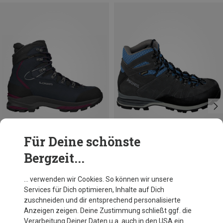
Für Deine schönste
Bergzeit...
Größen
Größen
37
37.5
38
Lowa
Meindl
… verwenden wir Cookies. So können wir unsere
Damen Mauria Evo GTX Schuhe
Damen Antelao GTX Schuhe
Services für Dich optimieren, Inhalte auf Dich
296,95 €
299,95 €
zuschneiden und dir entsprechend personalisierte
Anzeigen zeigen. Deine Zustimmung schließt ggf. die
Verarbeitung Deiner Daten u.a. auch in den USA ein.