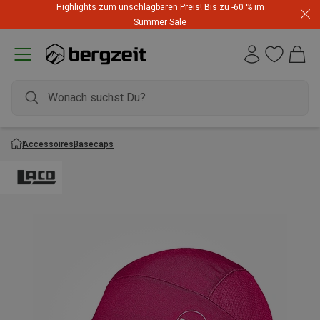
Highlights zum unschlagbaren Preis! Bis zu -60 % im
Summer Sale
Accessoires
Basecaps