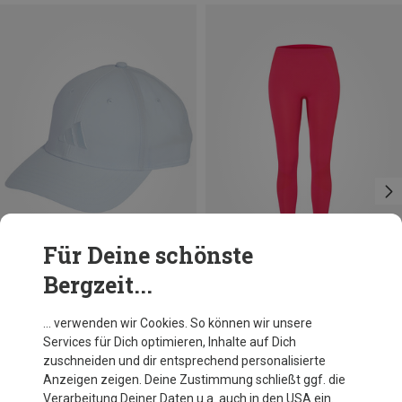
Für Deine schönste
Bergzeit...
Du sparst 74%
Größen
58-60CM
adidas
… verwenden wir Cookies. So können wir unsere
Baseball Lightweight New Logo Cap
Services für Dich optimieren, Inhalte auf Dich
17,95 €
zuschneiden und dir entsprechend personalisierte
Anzeigen zeigen. Deine Zustimmung schließt ggf. die
Verarbeitung Deiner Daten u.a. auch in den USA ein.