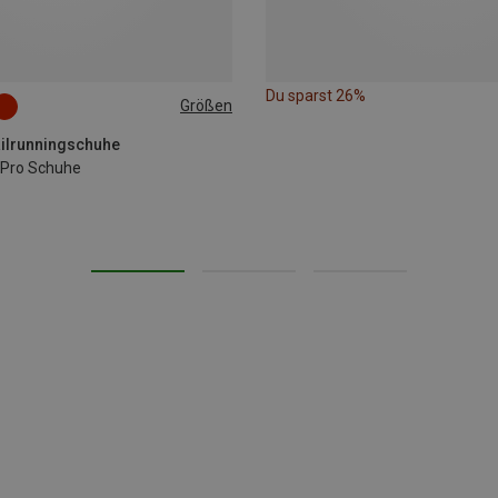
Du sparst 26%
Größen
railrunningschuhe
 Pro Schuhe