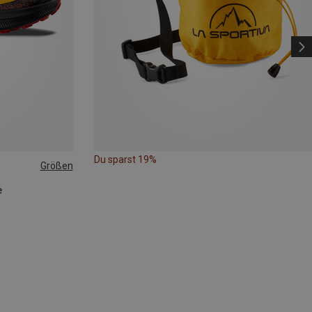
Du sparst 19%
Größen
e