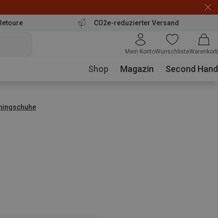
Retoure
CO2e-reduzierter Versand
Mein Konto
Wunschliste
Warenkorb
Shop
Magazin
Second Hand
nningschuhe