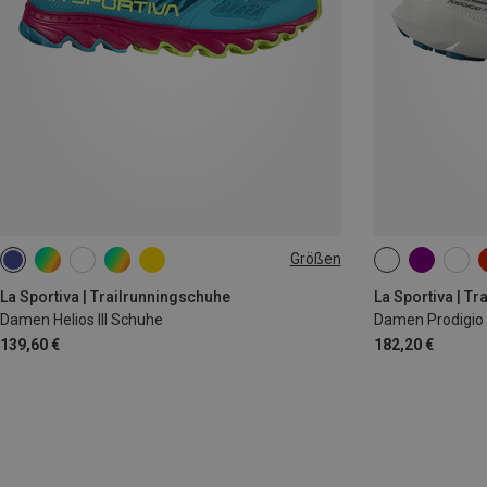
Größen
37
37.5
38
38.5
39.5
40.5
La Sportiva | Trailrunningschuhe
La Sportiva | T
Damen Helios III Schuhe
Damen Prodigio
139,60 €
182,20 €