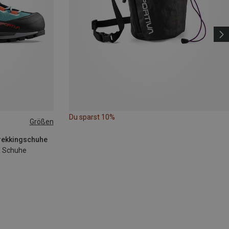
Du sparst 10%
Größen
Trekkingschuhe
X Schuhe