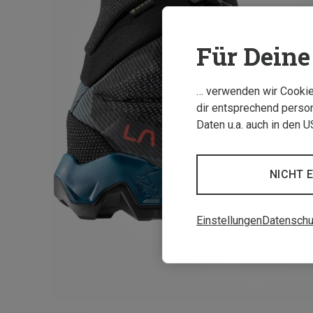
Für Deine 
… verwenden wir Cookies
dir entsprechend person
Daten u.a. auch in den 
NICHT 
Einstellungen
Datenschu