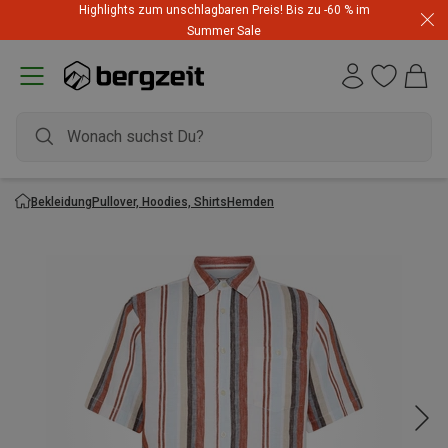
Highlights zum unschlagbaren Preis! Bis zu -60 % im
Summer Sale
Bekleidung
Pullover, Hoodies, Shirts
Hemden